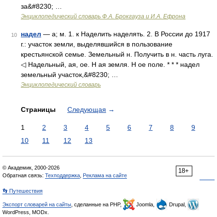
за&#8230; …
Энциклопедический словарь Ф.А. Брокгауза и И.А. Ефрона
надел
— а; м. 1. к Наделить наделять. 2. В России до 1917
10
г.: участок земли, выделявшийся в пользование
крестьянской семье. Земельный н. Получить в н. часть луга.
◁ Надельный, ая, ое. Н ая земля. Н ое поле. * * * надел
земельный участок,&#8230; …
Энциклопедический словарь
Страницы
Следующая
→
1
2
3
4
5
6
7
8
9
10
11
12
13
© Академик, 2000-2026
18+
Обратная связь:
Техподдержка
,
Реклама на сайте
👣 Путешествия
Экспорт словарей на сайты
, сделанные на PHP,
Joomla,
Drupal,
WordPress, MODx.