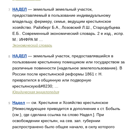
НАДЕЛ
— земельный земельный участок,
7
предоставляемый в пользование индивидуальному
владельцу, фермеру, семье, ведущим крестьянское
хозяйство. Райзберг Б.А., Лозовский Л.Ш., Стародубцева
Е.Б.. Современный экономический словарь. 2 е изд., испр.
М.: ИНФРА М …
Экономический словарь
НАДЕЛ
— земельный участок, предоставлявшийся в
8
пользование крестьянину помещиком или государством за
различные повинности (надельное землепользование). В
России после крестьянской реформы 1861 г. Н.
превратился в общинную или подворную
крестьянскую&#8230; …
Юридическая энциклопедия
Надел
— см. Крестьяне и Хозяйство крестьянское
9
[Нижеследующее приводится в дополнение к ст. Бобыль
(см.), где сделана ссылка па слово Надел.]. При
освобождении крестьян, на сев. зап. губернии
распространено было общее начало, в силу которого